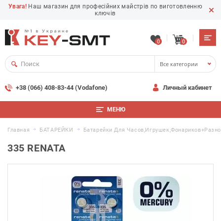
Увага!
Наш магазин для професійних майстрів по виготовленню
ключів
0
0
Все категории
+38 (066) 408-83-44 (Vodafone)
Личный кабинет
МЕНЮ
Главная
БАТАРЕЙКИ
Батарейки Для Часов,игрушек,фонариков+разн
335 RENATA