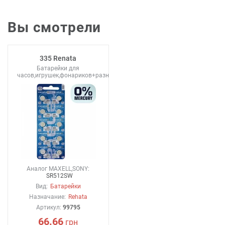
Вы смотрели
335 Renata
Батарейки для
часов,игрушек,фонариков+разное
Аналог MAXELL,SONY:
SR512SW
Вид:
Батарейки
Назначание:
Rehata
Артикул:
99795
66.66
грн