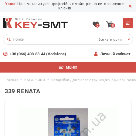
Увага!
Наш магазин для професійних майстрів по виготовленню
ключів
0
0
Все категории
+38 (066) 408-83-44 (Vodafone)
Личный кабинет
МЕНЮ
Главная
БАТАРЕЙКИ
Батарейки Для Часов,игрушек,фонариков+разн
339 RENATA