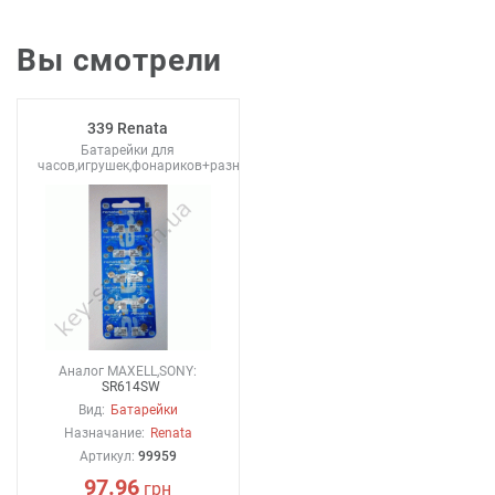
Вы смотрели
339 Renata
Батарейки для
часов,игрушек,фонариков+разное
Аналог MAXELL,SONY:
SR614SW
Вид:
Батарейки
Назначание:
Renata
Артикул:
99959
97.96
грн