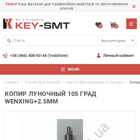
Увага!
Наш магазин для професійних майстрів по виготовленню
ключів
0
0
Все категории
+38 (066) 408-83-44 (Vodafone)
Личный кабинет
МЕНЮ
Главная
Станок Для Ключей
Фрезы Вертикальные И Копиры
Копи
КОПИР ЛУНОЧНЫЙ 105 ГРАД
WENXING+2.5MM