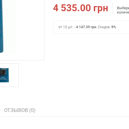
4 535.00
грн
Выбер
колич
от 10 шт. -
4 147.39
грн
.
Скидка
-9%
ОТЗЫВОВ (0)