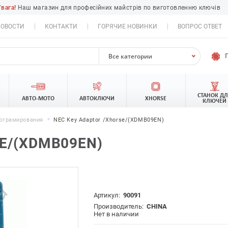
Увага!
Наш магазин для професійних майстрів по виготовленню ключів
ОВОСТИ
КОНТАКТИ
ГОРЯЧИЕ НОВИНКИ
ВОПРОС ОТВЕТ
Все категории
СТАНОК Д
АВТО-МОТО
АВТОКЛЮЧИ
XHORSE
КЛЮЧЕЙ
рограмирования
NEC Key Adaptor /Xhorse/(XDMB09EN)
E/(XDMB09EN)
Артикул:
90091
Производитель:
CHINA
Нет в наличии